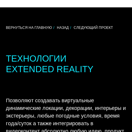
ВЕРНУТЬСЯ НА ГЛАВНУЮ
/
НАЗАД
/
СЛЕДУЮЩИЙ ПРОЕКТ
+7
Я согласен (-на) с политикой
конфиденциальности в отношении
пользовательских данных
и даю свое
ТЕХНОЛОГИИ
согласие на обработку
персональных
данных
EXTENDED REALITY
ОТПРАВИТЬ
[ КОНТАКТЫ ]
[ АДРЕС ]
Позволяют создавать виртуальные
+7 (495) 662-34-46
г. Москва
Рязанский проспект, 8Ас9
динамические локации, декорации, интерьеры и
info@xovp.ru
экстерьеры, любые погодные условия, время
PR-департамент XOVP:
pr@xovp.ru
года/суток а также интегрировать в
видеоконтент абсолютно любую идею, продукт,