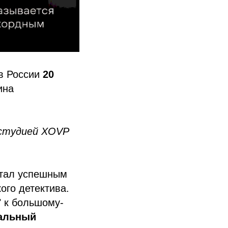
 в России
20
ина
 студией XOVP
стал успешным
ого детектива.
" к большому-
ральный