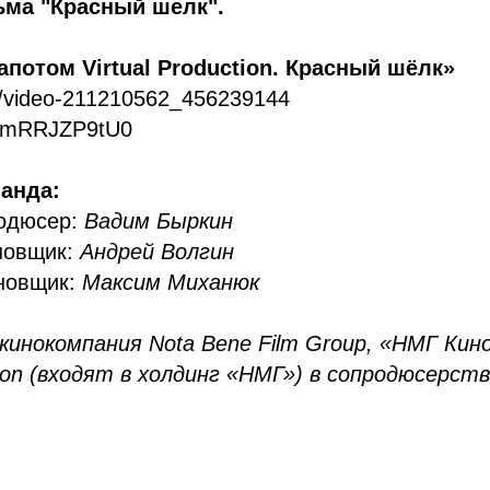
ма "Красный шелк".
апотом Virtual Production. Красный шёлк»
ru/video-211210562_456239144
e/smRRJZP9tU0
анда:
одюсер:
Вадим Быркин
новщик:
Андрей Волгин
новщик:
Максим Миханюк
кинокомпания Nota Bene Film Group, «НМГ Кино
bution (входят в холдинг «НМГ») в сопродюсерс